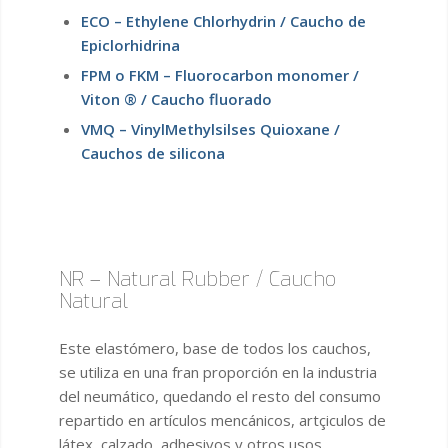
ECO – Ethylene Chlorhydrin / Caucho de
Epiclorhidrina
FPM o FKM – Fluorocarbon monomer /
Viton ® / Caucho fluorado
VMQ – VinylMethylsilses Quioxane /
Cauchos de silicona
NR – Natural Rubber / Caucho
Natural
Este elastómero, base de todos los cauchos,
se utiliza en una fran proporción en la industria
del neumático, quedando el resto del consumo
repartido en artículos mencánicos, artçiculos de
látex, calzado, adhesivos y otros usos.